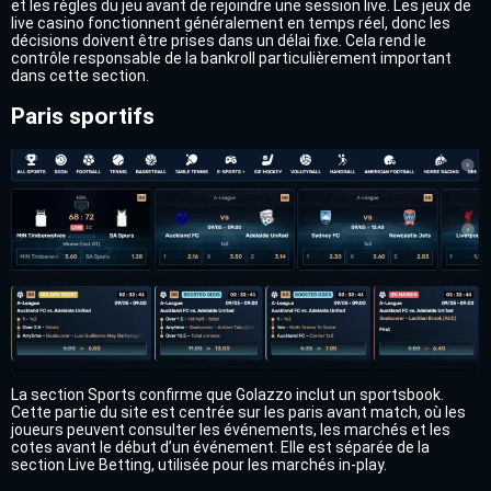
et les règles du jeu avant de rejoindre une session live. Les jeux de
live casino fonctionnent généralement en temps réel, donc les
décisions doivent être prises dans un délai fixe. Cela rend le
contrôle responsable de la bankroll particulièrement important
dans cette section.
Paris sportifs
La section Sports confirme que Golazzo inclut un sportsbook.
Cette partie du site est centrée sur les paris avant match, où les
joueurs peuvent consulter les événements, les marchés et les
cotes avant le début d’un événement. Elle est séparée de la
section Live Betting, utilisée pour les marchés in-play.