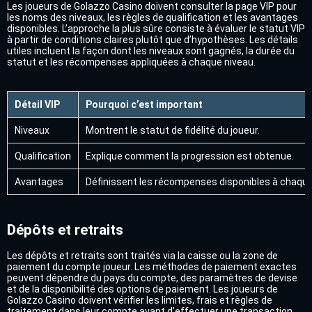
Les joueurs de Golazzo Casino doivent consulter la page VIP pour
les noms des niveaux, les règles de qualification et les avantages
disponibles. L’approche la plus sûre consiste à évaluer le statut VIP
à partir de conditions claires plutôt que d’hypothèses. Les détails
utiles incluent la façon dont les niveaux sont gagnés, la durée du
statut et les récompenses appliquées à chaque niveau.
Détail VIP
Pourquoi c’est important
Niveaux
Montrent le statut de fidélité du joueur.
Qualification
Explique comment la progression est obtenue.
Avantages
Définissent les récompenses disponibles à chaque
Dépôts et retraits
Les dépôts et retraits sont traités via la caisse ou la zone de
paiement du compte joueur. Les méthodes de paiement exactes
peuvent dépendre du pays du compte, des paramètres de devise
et de la disponibilité des options de paiement. Les joueurs de
Golazzo Casino doivent vérifier les limites, frais et règles de
traitement dans leur compte avant d’effectuer une transaction.