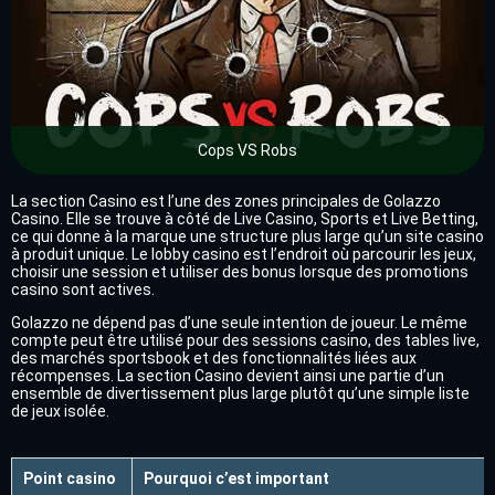
Cops VS Robs
La section Casino est l’une des zones principales de Golazzo
Casino. Elle se trouve à côté de Live Casino, Sports et Live Betting,
ce qui donne à la marque une structure plus large qu’un site casino
à produit unique. Le lobby casino est l’endroit où parcourir les jeux,
choisir une session et utiliser des bonus lorsque des promotions
casino sont actives.
Golazzo ne dépend pas d’une seule intention de joueur. Le même
compte peut être utilisé pour des sessions casino, des tables live,
des marchés sportsbook et des fonctionnalités liées aux
récompenses. La section Casino devient ainsi une partie d’un
ensemble de divertissement plus large plutôt qu’une simple liste
de jeux isolée.
Point casino
Pourquoi c’est important