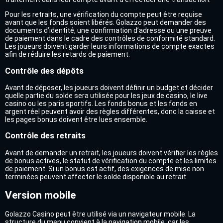
Pour les retraits, une vérification du compte peut être requise
avant que les fonds soient libérés. Golazzo peut demander des
documents d’identité, une confirmation d’adresse ou une preuve
de paiement dans le cadre des contrôles de conformité standard.
Les joueurs doivent garder leurs informations de compte exactes
afin de réduire les retards de paiement.
Contrôle des dépôts
Avant de déposer, les joueurs doivent définir un budget et décider
quelle partie du solde sera utilisée pour les jeux de casino, le live
casino ou les paris sportifs. Les fonds bonus et les fonds en
argent réel peuvent avoir des règles différentes, donc la caisse et
les pages bonus doivent être lues ensemble.
Contrôle des retraits
Avant de demander un retrait, les joueurs doivent vérifier les règles
de bonus actives, le statut de vérification du compte et les limites
de paiement. Si un bonus est actif, des exigences de mise non
terminées peuvent affecter le solde disponible au retrait.
Version mobile
Golazzo Casino peut être utilisé via un navigateur mobile. La
structure du menu convient à la navigation mobile, car les