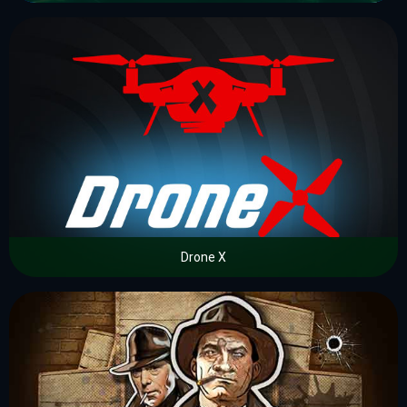
Drone X