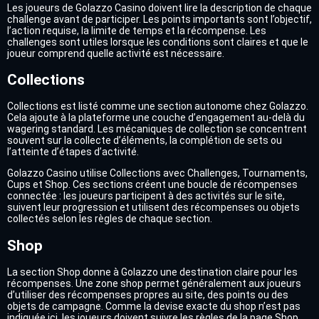
Les joueurs de Golazzo Casino doivent lire la description de chaque
challenge avant de participer. Les points importants sont l’objectif,
l’action requise, la limite de temps et la récompense. Les
challenges sont utiles lorsque les conditions sont claires et que le
joueur comprend quelle activité est nécessaire.
Collections
Collections est listé comme une section autonome chez Golazzo.
Cela ajoute à la plateforme une couche d’engagement au-delà du
wagering standard. Les mécaniques de collection se concentrent
souvent sur la collecte d’éléments, la complétion de sets ou
l’atteinte d’étapes d’activité.
Golazzo Casino utilise Collections avec Challenges, Tournaments,
Cups et Shop. Ces sections créent une boucle de récompenses
connectée : les joueurs participent à des activités sur le site,
suivent leur progression et utilisent des récompenses ou objets
collectés selon les règles de chaque section.
Shop
La section Shop donne à Golazzo une destination claire pour les
récompenses. Une zone shop permet généralement aux joueurs
d’utiliser des récompenses propres au site, des points ou des
objets de campagne. Comme la devise exacte du shop n’est pas
indiquée ici, les joueurs doivent suivre les règles de la page Shop