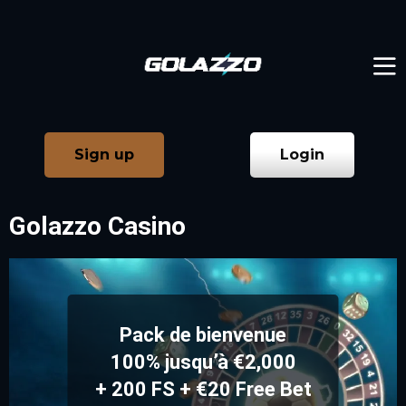
Sign up
Login
Golazzo Casino
Pack de bienvenue
100% jusqu’à €2,000
+ 200 FS + €20 Free Bet