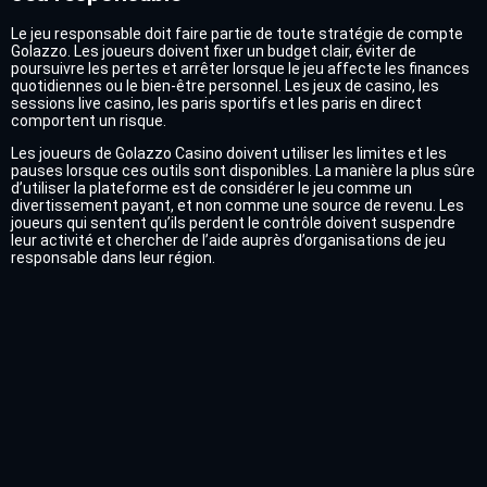
Le jeu responsable doit faire partie de toute stratégie de compte
Golazzo. Les joueurs doivent fixer un budget clair, éviter de
poursuivre les pertes et arrêter lorsque le jeu affecte les finances
quotidiennes ou le bien-être personnel. Les jeux de casino, les
sessions live casino, les paris sportifs et les paris en direct
comportent un risque.
Les joueurs de Golazzo Casino doivent utiliser les limites et les
pauses lorsque ces outils sont disponibles. La manière la plus sûre
d’utiliser la plateforme est de considérer le jeu comme un
divertissement payant, et non comme une source de revenu. Les
joueurs qui sentent qu’ils perdent le contrôle doivent suspendre
leur activité et chercher de l’aide auprès d’organisations de jeu
responsable dans leur région.