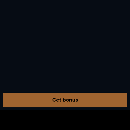
Get bonus
ABOUT US